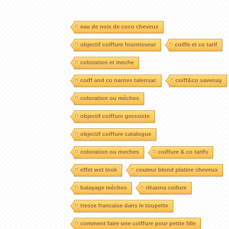
eau de noix de coco cheveux
objectif coiffure fournisseur
coiffe et co tarif
coloration et meche
coiff and co nantes talensac
coiff&co savenay
coloration ou mèches
objectif coiffure grossiste
objectif coiffure catalogue
coloration ou meches
coiffure & co tarifs
effet wet look
couleur blond platine cheveux
balayage mèches
rihanna coifure
tresse francaise dans le toupette
comment faire une coiffure pour petite fille