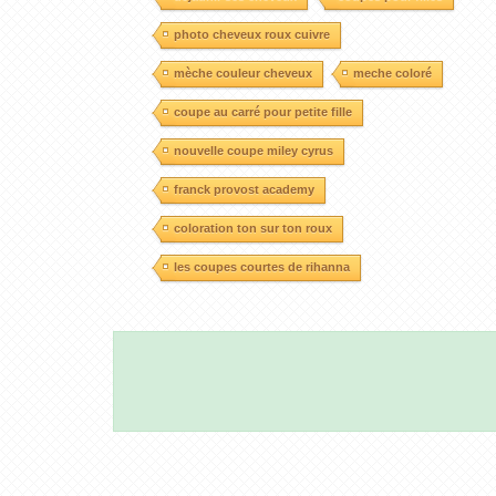
photo cheveux roux cuivre
mèche couleur cheveux
meche coloré
coupe au carré pour petite fille
nouvelle coupe miley cyrus
franck provost academy
coloration ton sur ton roux
les coupes courtes de rihanna